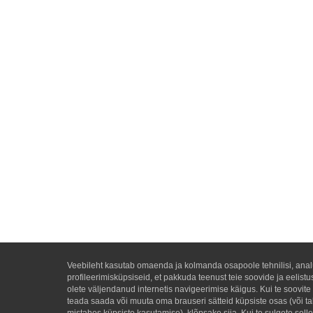
Veebileht kasutab omaenda ja kolmanda osapoole tehnilisi, analü
profileerimisküpsiseid, et pakkuda teenust teie soovide ja eelistu
olete väljendanud internetis navigeerimise käigus. Kui te soovit
teada saada või muuta oma brauseri sätteid küpsiste osas (või ta